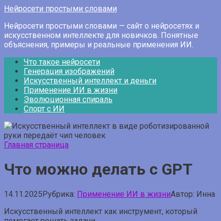
Перейти
Нейросети простыми словами
к
Нейросети простыми словами — сайт о нейросетях и
контенту
искусственном интеллекте для новичков. Понятные
объяснения, примеры и реальные применения ИИ.
Что такое нейросети
Генерация изображений
Искусственный интеллект и деньги
Применение ИИ в жизни
Эволюционная спираль
Спорт с ИИ
Главная страница
Что можно делать с GPT
14.11.2025
Рубрика:
Применение ИИ в жизни
Автор:
Инна
Искусственный интеллект как инструмент, который
помогает решать задачи