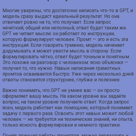
Многие уверены, что достаточно написать что-то в GPT, и
модель сразу выдаст идеальный результат. Но она
отвечает ровно на то, что получает. Если запрос
нечёткий, общий или неполный, ответ будет таким же.
GPT не читает мысли: он работает по инструкции,
которую формулирует человек. Промт — это и есть эта
инструкция. Если говорить туманно, модель начинает
додумывать и может увести мысль в сторону. Если
формулировать чётко, ответ будет точным и понятным.
Это похоже на разговор с человеком: ясно объяснил —
получил то, что нужно. Навык написания грамотных
промтов осваивается быстро. Уже через несколько дней
ответы становятся структурнее, глубже и полезнее.
Важно понимать, что GPT не умнее вас — он просто
оформляет вашу мысль. На каком уровне вы задаёте
вопрос, на таком уровне получаете ответ. Когда запрос
ясен, модель работает как помощник, который понимает
задачу с первого раза. Освоить этот навык может любой
человек — не требуется ни технических знаний, ни опыта,
только ясность формулировки и немного практики.
Поняв принцип работы промптов, можно переходить к