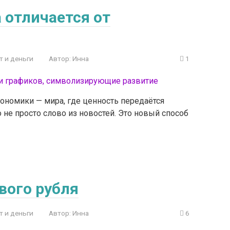
 отличается от
т и деньги
Автор:
Инна
1
номики — мира, где ценность передаётся
 не просто слово из новостей. Это новый способ
вого рубля
т и деньги
Автор:
Инна
6