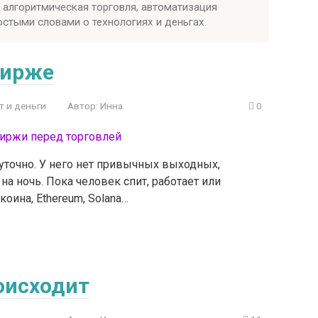
 алгоритмическая торговля, автоматизация
стыми словами о технологиях и деньгах.
бирже
т и деньги
Автор:
Инна
0
точно. У него нет привычных выходных,
а ночь. Пока человек спит, работает или
оина, Ethereum, Solana…
оисходит