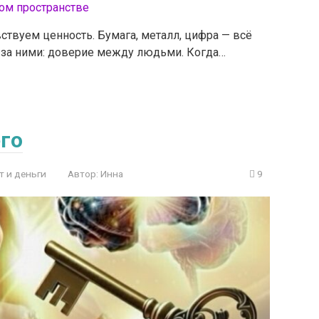
вствуем ценность. Бумага, металл, цифра — всё
ит за ними: доверие между людьми. Когда…
го
т и деньги
Автор:
Инна
9