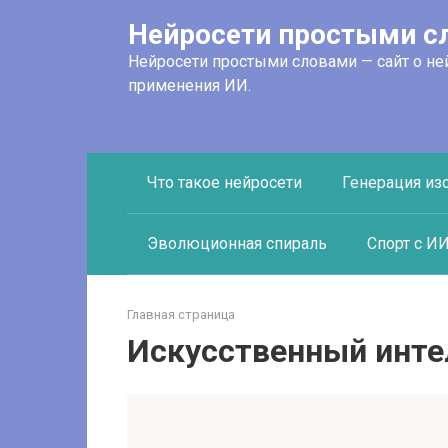
Перейти
Нейросети простыми с
к
контенту
Нейросети простыми словами — сайт о не
применения ИИ.
Что такое нейросети
Генерация из
Эволюционная спираль
Спорт с И
Главная страница
Искусственный инте