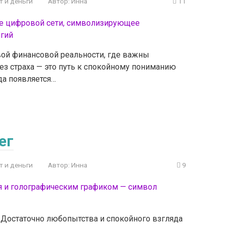
т и деньги
Автор:
Инна
11
ой финансовой реальности, где важны
ез страха — это путь к спокойному пониманию
да появляется…
ег
т и деньги
Автор:
Инна
9
 Достаточно любопытства и спокойного взгляда