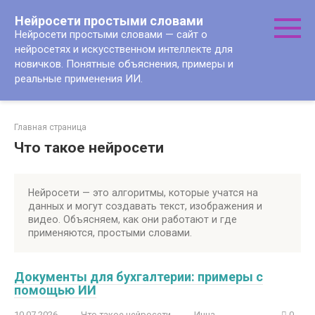
Перейти
Нейросети простыми словами
к
Нейросети простыми словами — сайт о
контенту
нейросетях и искусственном интеллекте для
новичков. Понятные объяснения, примеры и
реальные применения ИИ.
Главная страница
Что такое нейросети
Нейросети — это алгоритмы, которые учатся на
данных и могут создавать текст, изображения и
видео. Объясняем, как они работают и где
применяются, простыми словами.
Документы для бухгалтерии: примеры с
помощью ИИ
10.07.2026
Что такое нейросети
Инна
0