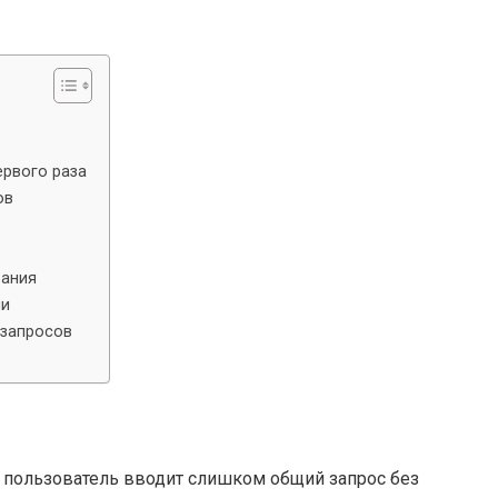
ервого раза
ов
вания
ми
 запросов