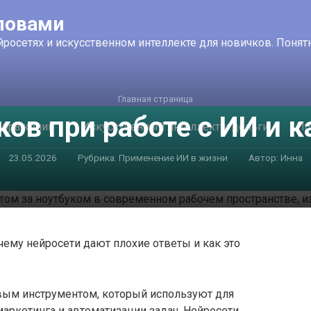
ловами
йросетях и искусственном интеллекте для новичков. Поня
Главная страница
ов при работе с ИИ и к
ображений
Искусственный интеллект и деньги
Пр
23.05.2026
Рубрика:
Применение ИИ в жизни
Автор:
Инна
И
чему нейросети дают плохие ответы и как это
вым инструментом, который используют для
 маркетинга и автоматизации задач. Нейросети