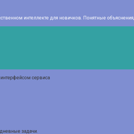
усственном интеллекте для новичков. Понятные объяснени
дневные задачи.