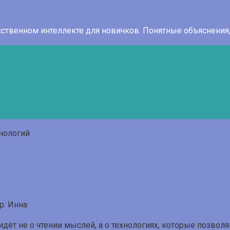
усственном интеллекте для новичков. Понятные объяснени
р:
Инна
идёт не о чтении мыслей, а о технологиях, которые позво