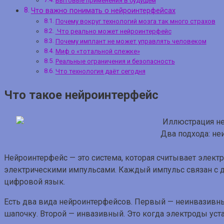
Бытовые применения в будущем
Что важно понимать о нейроинтерфейсах
Почему вокруг технологий мозга так много страхов
Что реально может нейроинтерфейс
Почему имплант не может управлять человеком
Миф о «тотальной слежке»
Реальные ограничения и безопасность
Что технология даёт сегодня
Что такое нейроинтерфейс
Два подхода: не
Нейроинтерфейс — это система, которая считывает элект
электрическими импульсами. Каждый импульс связан с де
цифровой язык.
Есть два вида нейроинтерфейсов. Первый — неинвазивный
шапочку. Второй — инвазивный. Это когда электроды устан